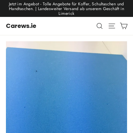
Direkt
Jetzt im Angebot - Tolle Angebote für Koffer, Schultaschen und
zum
Handtaschen. | Landesweiter Versand ab unserem Geschäft in
Inhalt
Limerick
Ei
Suche
Seitenna
Carews.ie