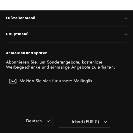
Fußzeilenmenü
Hauptmenü
Anmelden und sparen
Abonnieren Sie, um Sonderangebote, kostenlose
Werbegeschenke und einmalige Angebote zu erhalten.
Melden
Abonnieren
Abonnieren
Sie
sich
für
unsere
Mailingliste
an
Sprache
Währung
Deutsch
Irland (EUR €)