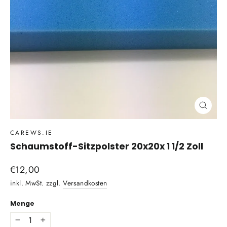
Schli
(Esc)
CAREWS.IE
Schaumstoff-Sitzpolster 20x20x 1 1/2 Zoll
Normaler
€12,00
Preis
inkl. MwSt. zzgl.
Versandkosten
Menge
−
+