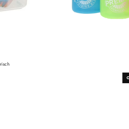
risch
O