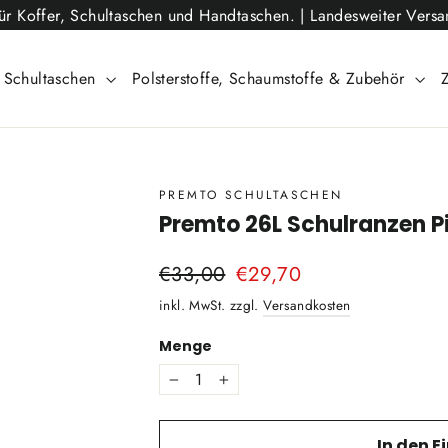
für Koffer, Schultaschen und Handtaschen. | Landesweiter Vers
Schultaschen
Polsterstoffe, Schaumstoffe & Zubehör
PREMTO SCHULTASCHEN
Premto 26L Schulranzen P
Normaler
€33,00
Sonderpreis
€29,70
Preis
inkl. MwSt. zzgl.
Versandkosten
Menge
−
+
In den 