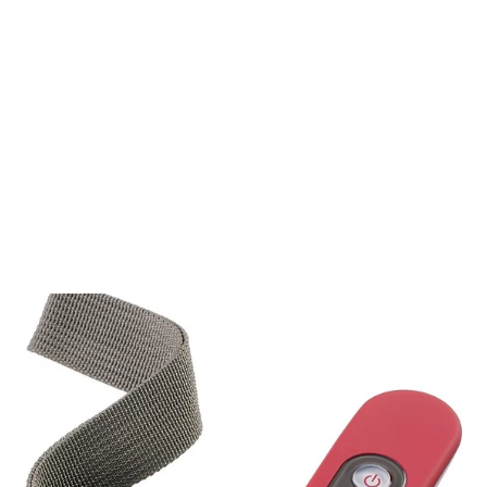
Sasmonite Upscape Spinner
Erweiterbarer mittelgroßer Koffer, 68
cm, Blaue Nächte
SAMSONITE
€255,00