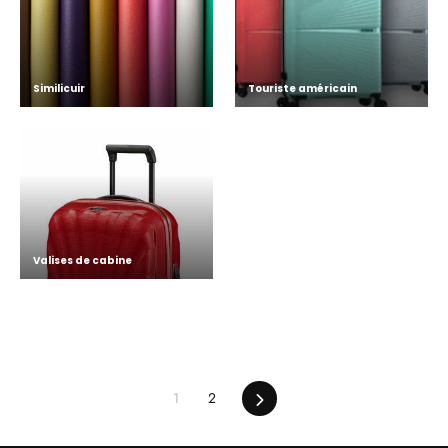
Similicuir
Touriste américain
Valises de cabine
Suivant
1
2