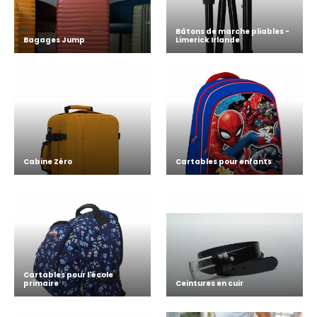
Bâtons de marche pliables -
Bagages Jump
Limerick Irlande
Cabine Zéro
Cartables pour enfants
Cartables pour l'école
primaire
Ceintures en cuir