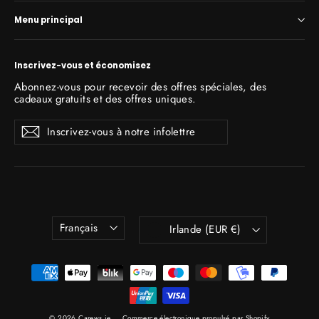
Menu principal
Inscrivez-vous et économisez
Abonnez-vous pour recevoir des offres spéciales, des
cadeaux gratuits et des offres uniques.
Inscrivez-
S'inscrire
S'inscrire
vous
à
notre
infolettre
Langue
Devise
Français
Irlande (EUR €)
© 2026 Carews.ie
Commerce électronique propulsé par Shopify