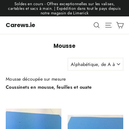
Passer
Soldes en cours - Offres exceptionnelles sur les valises,
au
cartables et sacs à main. | Expédition dans tout le pays depuis
contenu
notre magasin de Limerick
Pa
Rechercher
Navigat
Carews.ie
Mousse
Appliquer
Mousse découpée sur mesure
Coussinets en mousse, feuilles et ouate