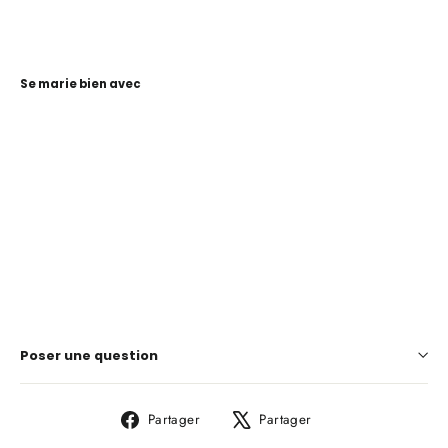
Se marie bien avec
Ciseaux de tapisserie en acier
Premaz 25 cm - Carews Upholstery,
Limerick, Irlande
CAREWS.IE
€35,00
Poser une question
Partager
Tweeter
Partager
Partager
sur
sur