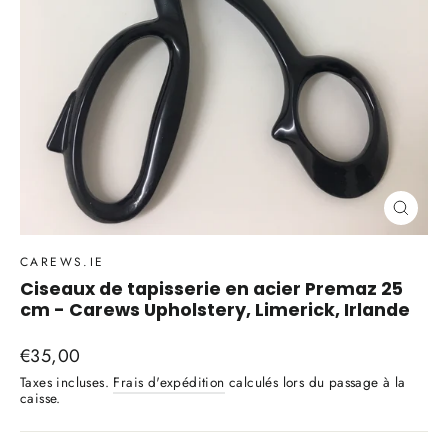
Ferme
(Esc)
CAREWS.IE
Ciseaux de tapisserie en acier Premaz 25
cm - Carews Upholstery, Limerick, Irlande
Prix
€35,00
régulier
Taxes incluses.
Frais d'expédition
calculés lors du passage à la
caisse.