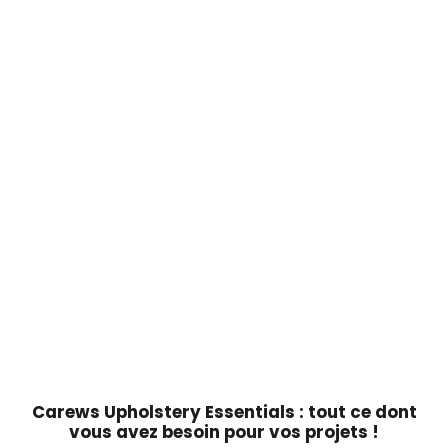
Ciseaux de tapisserie en acier Premaz
25 cm - Carews Upholstery, Limerick,
Irlande
CAREWS.IE
€35,00
Carews Upholstery Essentials : tout ce dont
vous avez besoin pour vos projets !