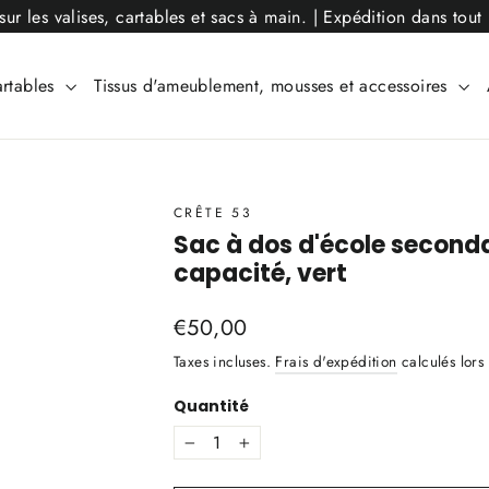
sur les valises, cartables et sacs à main. | Expédition dans tou
rtables
Tissus d'ameublement, mousses et accessoires
CRÊTE 53
Sac à dos d'école seconda
capacité, vert
Prix
€50,00
régulier
Taxes incluses.
Frais d'expédition
calculés lors
Quantité
−
+