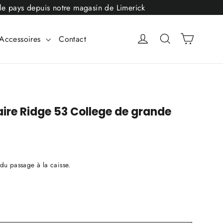
t le pays depuis notre magasin de Limerick
Panier
Se connecter
Rechercher
Accessoires
Contact
ire Ridge 53 College de grande
 du passage à la caisse.