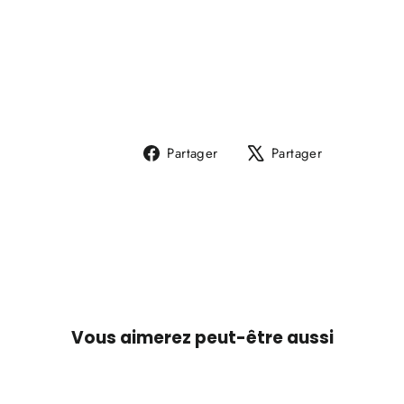
RIDGE
53
€50,00
Partager
Tweeter
Partager
Partager
sur
sur
Facebook
X
Vous aimerez peut-être aussi