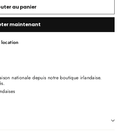
outer au panier
ter maintenant
location
raison nationale depuis notre boutique irlandaise.
és.
andaises