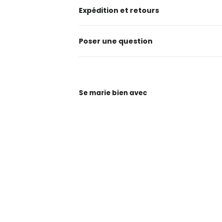
Expédition et retours
Poser une question
Se marie bien avec
Sac à
dos
d'école
secondaire
Ridge
53
College
de
grande
capacité,
vert