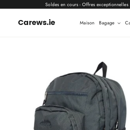
Passer
Soldes en cours - Offres exceptionnelles 
au
contenu
Carews.ie
Maison
Bagage
Ca