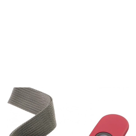
Valise extensible Samsonite Base
Boost 78 cm, grande taille, 4 roues,
bleu marine
SAMSONITE
€245,00