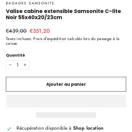
BAGAGES SAMSONITE
Valise cabine extensible Samsonite C-lite
Noir 55x40x20/23cm
Prix
€439,00
Prix
€351,20
régulier
réduit
Taxes incluses.
Frais d'expédition
calculés lors du passage à la
caisse.
Quantité
−
+
Ajouter au panier
Récupération disponible à
Shop location