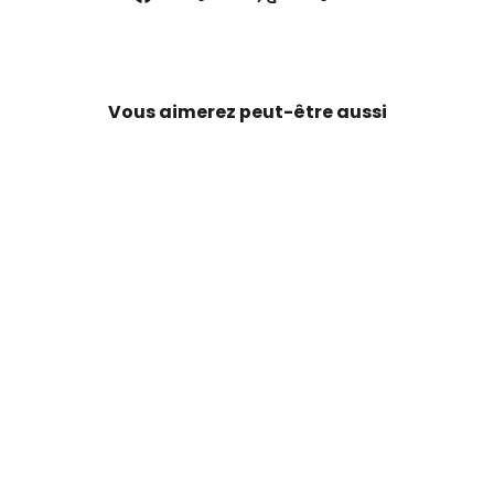
sur
sur
Facebook
X
Vous aimerez peut-être aussi
ÉPARGNEZ 20%